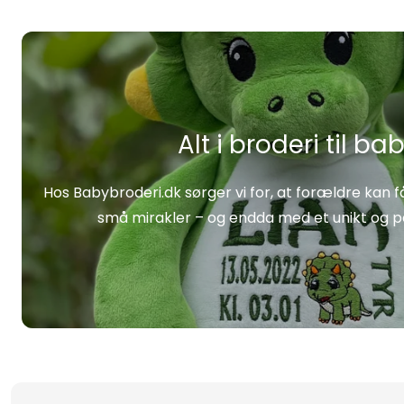
Alt i broderi til ba
Hos Babybroderi.dk sørger vi for, at forældre kan få
små mirakler – og endda med et unikt og pe