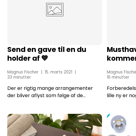
Send en gave til en du
Musthav
holder af 💙
kommen
Magnus Fischer
15. marts 2021
Magnus Fische
33 minutter
16 minutter
Der er rigtig mange arrangementer
Forberedels
der bliver aflyst som følge af de
lille ny er 
nuværende restriktioner - og det
men til tide
synes vi er rigtig træls. Det har også
kan være en 
haft den betydning, at det har været
verdenen af
rigtig svært at give...
sikrer man at