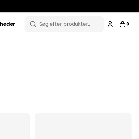
heder
0