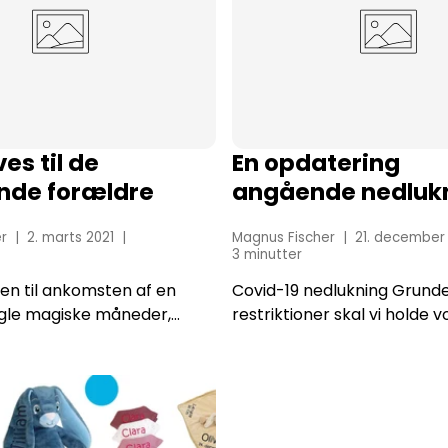
es til de
En opdatering
de forældre
angående nedluk
som følge af Covi
r
2. marts 2021
Magnus Fischer
21. december
3 minutter
en til ankomsten af en
Covid-19 nedlukning Grund
nogle magiske måneder,
restriktioner skal vi holde v
r også stressende. Det
fysiske butik lukket indtil 4.
jungle at finde rundt i
2021. Det vil komme til at b
 babyudstyr, og hvordan
alle nye ordre fra den 21. 
 få købt ...
4. januar førs...