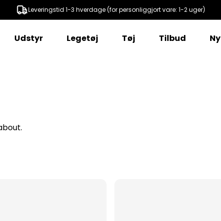
Leveringstid 1-3 hverdage (for personliggjort vare: 1-2 uger)
Udstyr
Legetøj
Tøj
Tilbud
Ny
about.