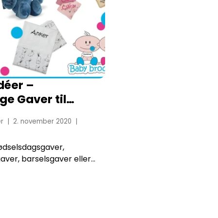
déer –
ge Gaver til
r
2. november 2020
fødselsdagsgaver,
ver, barselsgaver eller
 gaver; Der er mange
, hvor man skal ud og
beregnet til babyen. Det
id ligetil at fin...