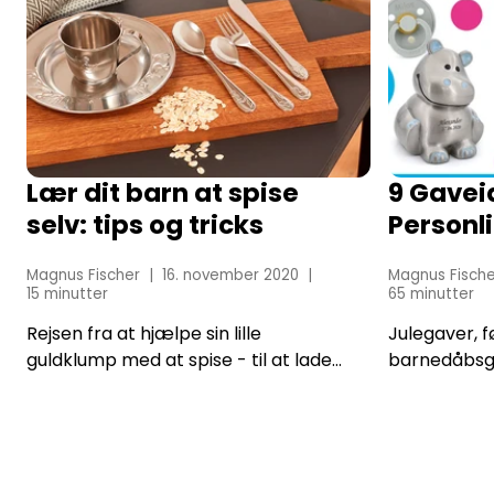
Lær dit barn at spise
9 Gavei
selv: tips og tricks
Personli
Babyen
Magnus Fischer
16. november 2020
Magnus Fische
15 minutter
65 minutter
Rejsen fra at hjælpe sin lille
Julegaver, 
guldklump med at spise - til at lade
barnedåbsga
dem blive selvstændige hvad angår
babyshower
mad, kan være lang. Processen kan
anledninger
være lang, hård og beskidt. Giv slip
finde gaver 
og giv lov For det først...
er dog ikke alt