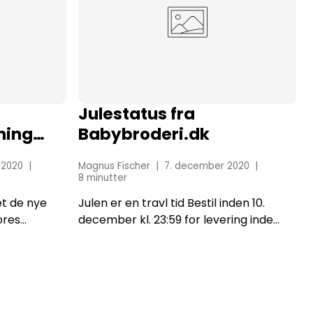
Julestatus fra
ning
Babybroderi.dk
d-19
 2020
Magnus Fischer
7. december 2020
8 minutter
et de nye
Julen er en travl tid Bestil inden 10.
ores
december kl. 23:59 for levering inden
 januar
juleaften. Husk at tjekke om GLS
etyde, at
Pakkeshop har åbent i dagene op til
december -
juleaften. Vi tager ikke imod
hasteordre i resten ...