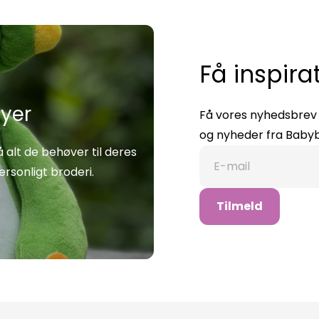
Få inspira
byer
Få vores nyhedsbrev m
og nyheder fra Babyb
 alt de behøver til deres
E-mail
rsonligt broderi.
Tilmeld