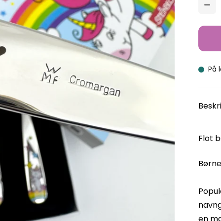
På 
Beskr
Flot 
Børne
Popul
navngi
en ma