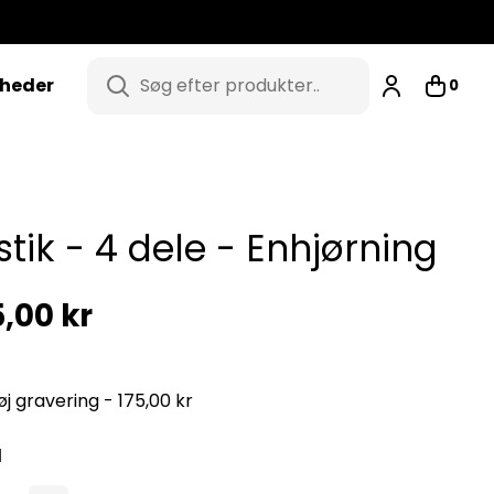
heder
0
Tilføj til indkøbskurv
stik - 4 dele - Enhjørning
,00 kr
føj gravering - 175,00 kr
l