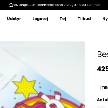
Leveringstiden i sommerperioden 2-3 uger - God Sommer!
Udstyr
Legetøj
Tøj
Tilbud
Ny
Be
425
Til
Anta