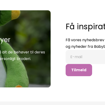
Få inspira
byer
Få vores nyhedsbrev m
og nyheder fra Babyb
 alt de behøver til deres
E-mail
rsonligt broderi.
Tilmeld