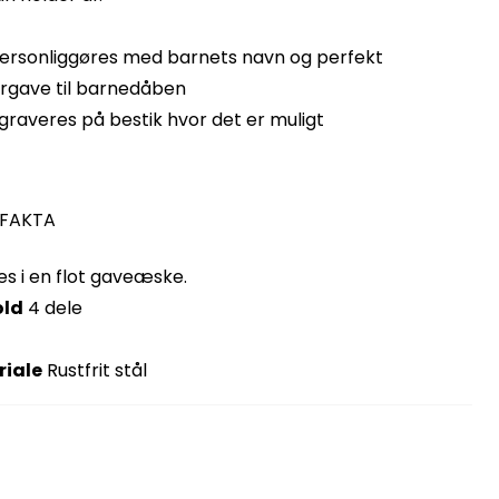
ersonliggøres med barnets navn og perfekt
rgave til barnedåben
graveres på bestik hvor det er muligt
 FAKTA
es i en flot gaveæske.
old
4 dele
riale
Rustfrit stål