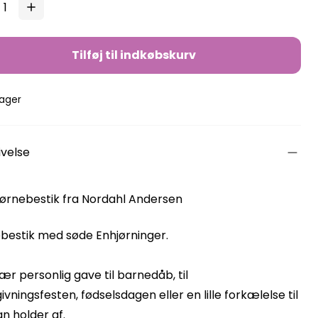
Tilføj til indkøbskurv
lager
ivelse
børnebestik fra Nordahl Andersen
bestik med søde Enhjørninger.
ær personlig gave til barnedåb, til
vningsfesten, fødselsdagen eller en lille forkælelse til
n holder af.