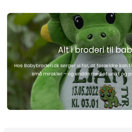
Alt i broderi til ba
Hos Babybroderi.dk sørger vi for, at forældre kan få
små mirakler – og endda med et unikt og pe